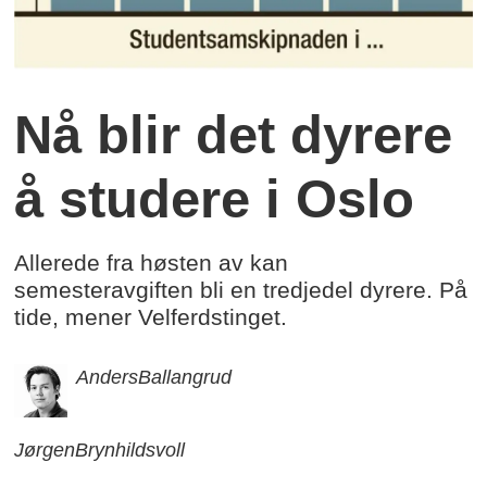
Nå blir det dyrere
å studere i Oslo
Allerede fra høsten av kan
semesteravgiften bli en tredjedel dyrere. På
tide, mener Velferdstinget.
Anders
Ballangrud
Jørgen
Brynhildsvoll