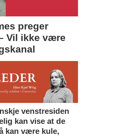
mes preger
 Vil ikke være
gskanal
nskje venstresiden
lig kan vise at de
å kan være kule,