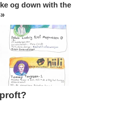
kke og down with the
s»
 proft?