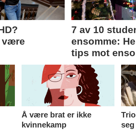
DHD?
7 av 10 studen
 være
ensomme: Her
tips mot ens
Å være brat er ikke
Trio
kvinnekamp
seg