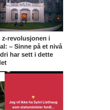
 z-revolusjonen i
l: – Sinne på et nivå
ldri har sett i dette
det