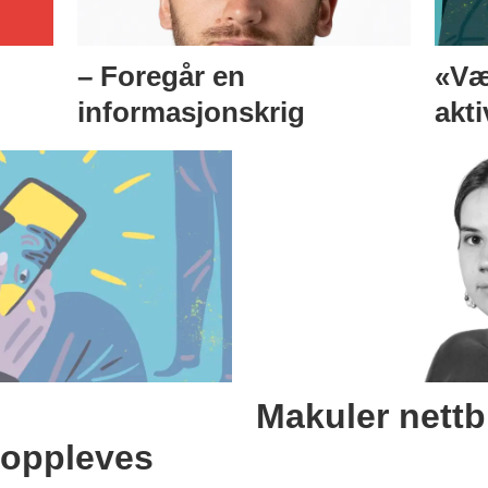
– Foregår en
«Vær
informasjonskrig
akti
Makuler nettbr
 oppleves