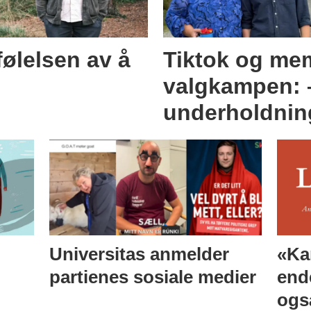
følelsen av å
Tiktok og me
valgkampen: –
underholdnin
Universitas anmelder
«Ka
partienes sosiale medier
ende
ogs