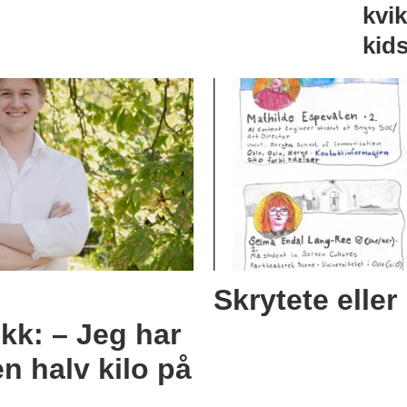
kvi
kid
Skrytete eller
ikk: – Jeg har
en halv kilo på