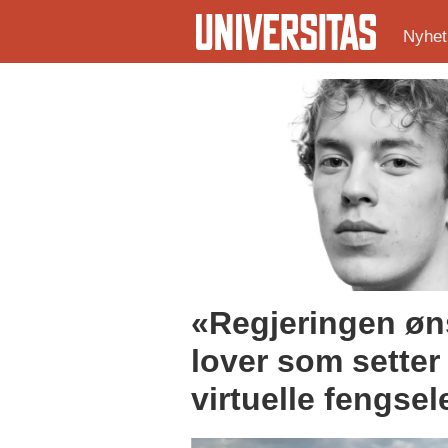
Nyhet
Tag:
sosiale
medier
«Regjeringen øns
lover som setter 
virtuelle fengsel