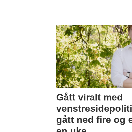
Gått viralt med
venstresidepolit
gått ned fire og 
en uke