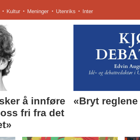
Kultur
Meninger
Utenriks
Inter
ker å innføre
«Bryt reglene 
oss fri fra det
et»