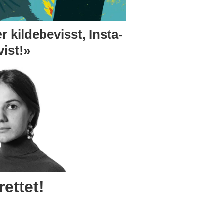
 kildebevisst, Insta-
vist!»
ettet!