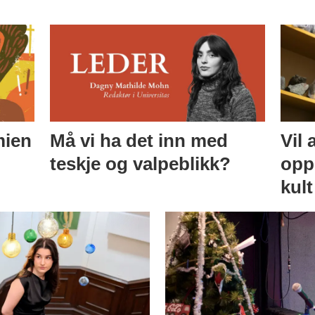
mien
Må vi ha det inn med
Vil 
teskje og valpeblikk?
opp 
kul