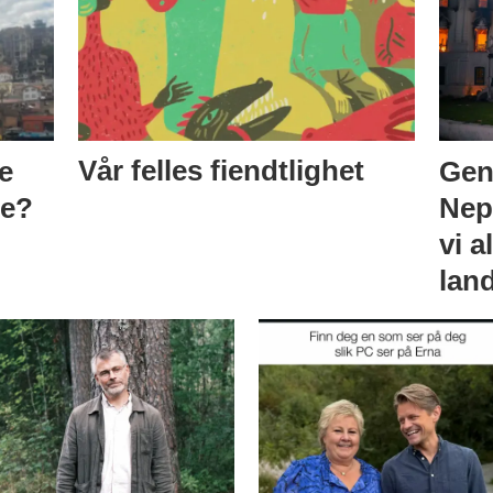
e
Vår felles fiendtlighet
Gen
oe?
Nepa
vi a
lan