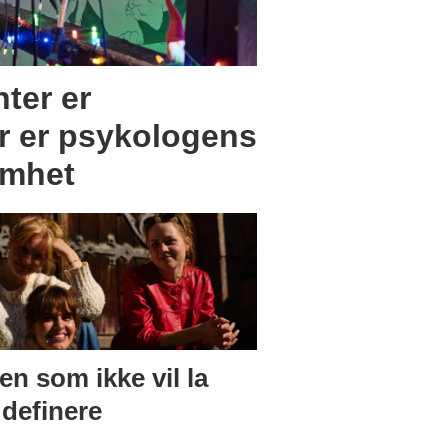
ter er
 er psykologens
omhet
en som ikke vil la
 definere