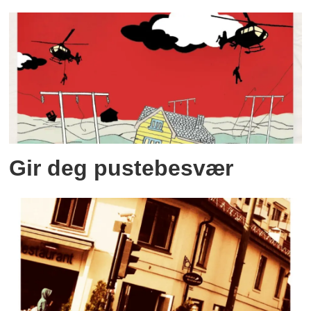
Gir deg pustebesvær