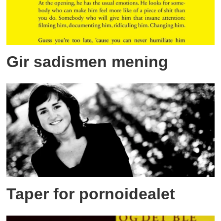
Gir sadismen mening
Taper for pornoidealet