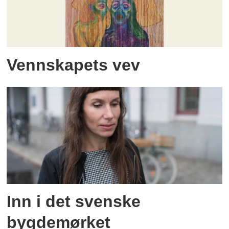
Vennskapets vev
Inn i det svenske
bygdemørket