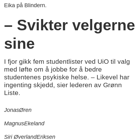
Eika på Blindern.
– Svikter velgerne
sine
I fjor gikk fem studentlister ved UiO til valg
med løfte om å jobbe for å bedre
studentenes psykiske helse. – Likevel har
ingenting skjedd, sier lederen av Grønn
Liste.
Jonas
Øren
Magnus
Ekeland
Siri Øverland
Eriksen