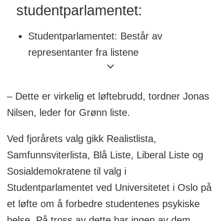
studentparlamentet:
Studentparlamentet: Består av
representanter fra listene
(studentpartiene) stemt inn av
studentene.
– Dette er virkelig et løftebrudd, tordner Jonas
Arbeidsutvalget: Blir valgt av
Nilsen, leder for Grønn liste.
parlamentet og består av fire tillitsvalgte
Ved fjorårets valg gikk Realistlista,
som skal jobbe med å fremme
Samfunnsviterlista, Blå Liste, Liberal Liste og
parlamentets politikk.
Sosialdemokratene til valg i
Handlingsplanen: Arbeidsplanen for de
Studentparlamentet ved Universitetet i Oslo på
som sitter i arbeidsutvalget.
et løfte om å forbedre studentenes psykiske
Resolusjoner: Fremmes på møter i
helse. På tross av dette har ingen av dem