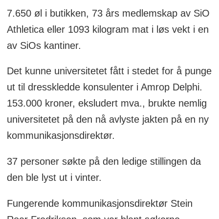
Lønn: 852.100 – 1.030.300 kroner
7.650 øl i butikken, 73 års medlemskap av SiO
Ifølge utlysningen ser universitetet etter
Athletica eller 1093 kilogram mat i løs vekt i en
en søker med ledererfaring, god
av SiOs kantiner.
kjennskap til offentlig og privat sektor og
Det kunne universitetet fått i stedet for å punge
evne til å gjennomføre «strategiske
ut til dresskledde konsulenter i Amrop Delphi.
utviklingsprosesser»
153.000 kroner, eksludert mva., brukte nemlig
universitetet på den nå avlyste jakten på en ny
kommunikasjonsdirektør.
37 personer søkte på den ledige stillingen da
den ble lyst ut i vinter.
Fungerende kommunikasjonsdirektør Stein