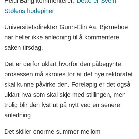
Heidi Bang kommenterer:
Dette er Svein
snakke med den eneste søkeren,
Stølens hodepiner
professor Aksel Tjora. – Jeg hadde
forventet en mer seriøs behandling enn
Universitetsdirektør Gunn-Elin Aa. Bjørneboe
dette, sa han til Uniforum i mai.
har heller ikke anledning til å kommentere
saken tirsdag.
Det er derfor uklart hvorfor den påbegynte
prosessen må skrotes for at det nye rektoratet
skal kunne påvirke den. Foreløpig er det også
uklart hva som skal skje med stillingen, men
trolig blir den lyst ut på nytt ved en senere
anledning.
Det skiller enorme summer mellom