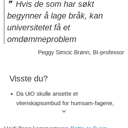
Hvis de som har søkt
begynner å lage bråk, kan
universitetet få et
omdømmeproblem
Peggy Simcic Brønn, BI-professor
Visste du?
Da UiO skulle ansette et
vitenskapsombud for humsam-fagene,
fikk de kun én søker. Da utlyste
universitetet stillingen igjen uten å