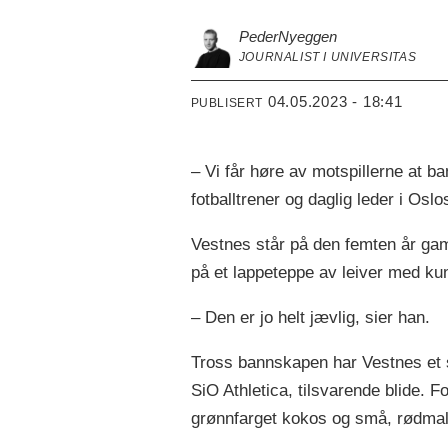
Peder
Nyeggen
JOURNALIST I UNIVERSITAS
04.05.2023 - 18:41
PUBLISERT
– Vi får høre av motspillerne at ban
fotballtrener og daglig leder i Osl
Vestnes står på den femten år ga
på et lappeteppe av leiver med ku
– Den er jo helt jævlig, sier han.
Tross bannskapen har Vestnes et 
SiO Athletica, tilsvarende blide. 
grønnfarget kokos og små, rødmalte 