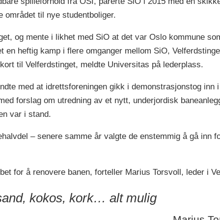
bare spilleforhold fra OSI, parerte SiO i 2015 med en skikkel
e området til nye studentboliger.
slaget, og mente i likhet med SiO at det var Oslo kommune so
t en heftig kamp i flere omganger mellom SiO, Velferdstinge
ort til Velferdstinget, meldte Universitas på lederplass.
endte med at idrettsforeningen gikk i demonstrasjonstog inn 
 med forslag om utredning av et nytt, underjordisk baneanl
en var i stand.
anehalvdel – senere samme år valgte de enstemmig å gå inn 
bet for å renovere banen, forteller Marius Torsvoll, leder i Ve
and, kokos, kork… alt mulig
Marius Tor