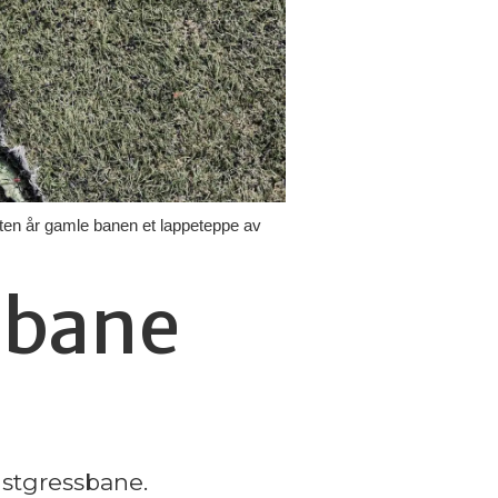
sten år gamle banen et lappeteppe av
sbane
nstgressbane.