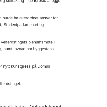
ig sklitakling – de foreslo å legge
m burde ha overordnet ansvar for
t, Studentparlamentet og
i Velferdstingets plenumsmøte i
egg, samt lovnad om byggestans
for nytt kunstgress på Domus
lferdstinget.
svoll, leder i Velferdstinget