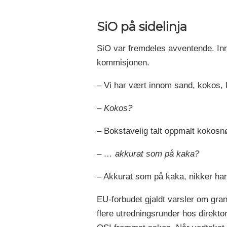
SiO på sidelinja
SiO var fremdeles avventende. Inn
kommisjonen.
– Vi har vært innom sand, kokos, ko
–
Kokos?
– Bokstavelig talt oppmalt kokosnøt
–
… akkurat som på kaka?
– Akkurat som på kaka, nikker han
EU-forbudet gjaldt varsler om granu
flere utredningsrunder hos direktor