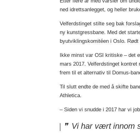
Etter flere år med varsler om uhold
ned idrettsanlegget, og heller bruk
Velferdstinget stilte seg bak for
ny kunstgressbane. Med det starte
byutviklingskomitéen i Oslo. Rødt k
Ikke minst var OSI kritiske – det 
mars 2017. Velferdstinget kontret
frem til et alternativ til Domus-ban
Til slutt endte de med å skifte b
Athletica.
– Siden vi snudde i 2017 har vi job
Vi har vært innom s