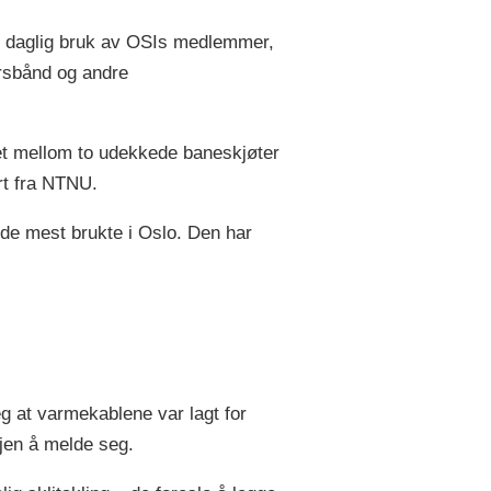
i daglig bruk av OSIs medlemmer,
orsbånd og andre
ket mellom to udekkede baneskjøter
rt fra NTNU.
 de mest brukte i Oslo. Den har
eg at varmekablene var lagt for
sjen å melde seg.