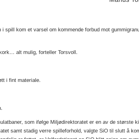
 i spill kom et varsel om kommende forbud mot gummigranul
rk… alt mulig, forteller Torsvoll.
t i fint materiale.
.
latbaner, som ifølge Miljødirektoratet er en av de største kil
atet samt stadig verre spilleforhold, valgte SiO til slutt å k