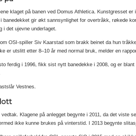
ne klaget på banen ved Domus Athletica. Kunstgresset er 
 i banedekket gir økt sannsynlighet for overtråkk, røkede k
g i det ujevne underlaget.
s om OSI-spiller Siv Kaarstad som brakk beinet da hun tråk
e er utslitt etter 8–10 år med normal bruk, melder en rappo
 ferdig i 1996, fikk sist nytt banedekke i 2008, og er blant
.
astslår Vestnes.
lott
ig vedtak. Klagene på anlegget begynte i 2011, da det viste s
ermed ikke kunne brukes på vinterstid. I 2013 begynte slita