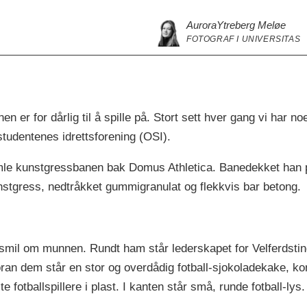
Aurora
Ytreberg Meløe
FOTOGRAF I UNIVERSITAS
en er for dårlig til å spille på. Stort sett hver gang vi har no
ostudentenes idrettsforening (OSI).
mle kunstgressbanen bak Domus Athletica. Banedekket han p
nstgress, nedtråkket gummigranulat og flekkvis bar betong.
smil om munnen. Rundt ham står lederskapet for Velferdsti
Foran dem står en stor og overdådig fotball-sjokoladekake, k
fotballspillere i plast. I kanten står små, runde fotball-lys.