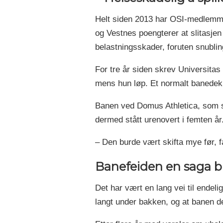
Helt siden 2013 har OSI-medlemme
og Vestnes poengterer at slitasjen
belastningsskader, foruten snublin
For tre år siden skrev Universita
mens hun løp. Et normalt banedekk
Banen ved Domus Athletica, som sto
dermed stått urenovert i femten år
– Den burde vært skifta mye før, f
Banefeiden en saga b
Det har vært en lang vei til endel
langt under bakken, og at banen d