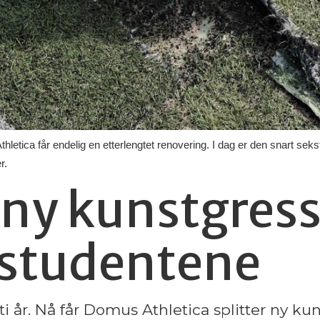
etica får endelig en etterlengtet renovering. I dag er den snart sek
r.
 ny kunstgres
ostudentene
ti år. Nå får Domus Athletica splitter ny ku