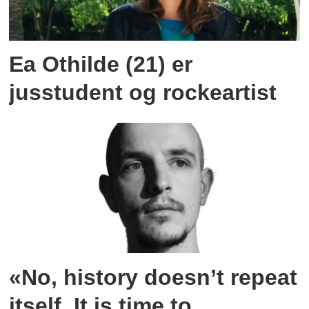
Ea Othilde (21) er
jusstudent og rockeartist
«No, history doesn’t repeat
itself. It is time to