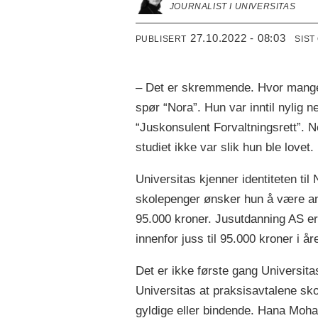
JOURNALIST I UNIVERSITAS
27.10.2022 - 08:03
PUBLISERT
SIST
– Det er skremmende. Hvor mange 
spør “Nora”.
Hun var inntil nylig 
“Juskonsulent Forvaltningsrett”. N
studiet ikke var slik hun ble lovet.
Universitas kjenner identiteten ti
skolepenger ønsker hun å være a
95.000 kroner. Jusutdanning AS er 
innenfor juss til 95.000 kroner i år
Det er ikke første gang Universita
Universitas at praksisavtalene sk
gyldige eller bindende. Hana Moh