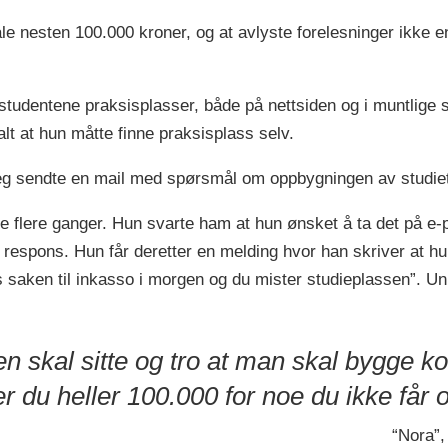
ale nesten 100.000 kroner, og at avlyste forelesninger ikke e
studentene praksisplasser, både på nettsiden og i muntlige
alt at hun måtte finne praksisplass selv.
 Jeg sendte en mail med spørsmål om oppbygningen av studiet
e flere ganger. Hun svarte ham at hun ønsket å ta det på e-p
n respons. Hun får deretter en melding hvor han skriver at h
s saken til inkasso i morgen og du mister studieplassen”. Uni
en skal sitte og tro at man skal bygge 
r du heller 100.000 for noe du ikke får og
“Nora”,