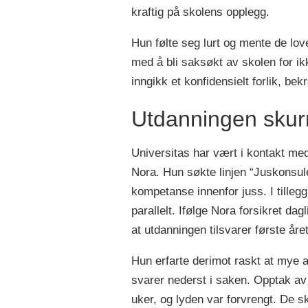
kraftig på skolens opplegg.
Hun følte seg lurt og mente de lo
med å bli saksøkt av skolen for i
inngikk et konfidensielt forlik, b
Utdanningen skur
Universitas har vært i kontakt me
Nora. Hun søkte linjen “Juskonsule
kompetanse innenfor juss. I tillegg
parallelt. Ifølge Nora forsikret d
at utdanningen tilsvarer første åre
Hun erfarte derimot raskt at mye
svarer nederst i saken.
Opptak av f
uker, og lyden var forvrengt. De sk