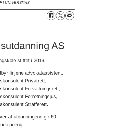
 I UNIVERSITAS
usutdanning AS
agskole stiftet i 2018.
ilbyr linjene advokatassistent,
uskonsulent Privatrett,
uskonsulent Forvaltningsrett,
uskonsulent Forretningsjus,
uskonsulent Strafferett.
ver at utdanningene gir 60
tudiepoeng.