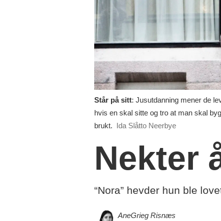
Står på sitt
: Jusutdanning mener de leve
hvis en skal sitte og tro at man skal by
brukt.
Ida Slåtto Neerbye
Nekter 
“Nora” hevder hun ble love
Ane
Grieg Risnæs