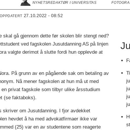
NYHETSREDAKTØR I UNIVERSITAS
FOTOGRAF
27.10.2022 - 08:52
 OPPDATERT
skal gå gjennom dette før skolen blir stengt ned?
J
nettstudent ved fagskolen Jusutdanning AS på linjen
ora valgte derimot å slutte fordi hun opplevde at
F
T
l Nora. På grunn av en pågående sak om betaling av
j
nonym. Nå mener fagskolen at hun må ut med
j
en privat fagskole som tilbyr ulike årsstudium
j
et (se faktaboks).
j
s skriver om Jusutdanning. I fjor avdekket
H
olen hevdet å ha med advokatfirmaer ikke var
s
ammed (25) var en av studentene som reagerte