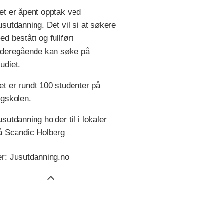
et er åpent opptak ved
usutdanning. Det vil si at søkere
ed bestått og fullført
ideregående kan søke på
tudiet.
et er rundt 100 studenter på
agskolen.
usutdanning holder til i lokaler
å Scandic Holberg
er: Jusutdanning.no