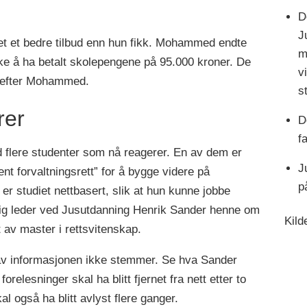
D
J
vet et bedre tilbud enn hun fikk. Mohammed endte
m
kke å ha betalt skolepengene på 95.000 kroner.
De
v
ekrefter Mohammed.
s
rer
D
f
d flere studenter som nå reagerer. En av dem er
J
nt forvaltningsrett” for å bygge videre på
p
 er studiet nettbasert, slik at hun kunne jobbe
aglig leder ved Jusutdanning Henrik Sander henne om
Kild
t av master i rettsvitenskap.
 av informasjonen ikke stemmer.
Se hva Sander
orelesninger skal ha blitt fjernet fra nett etter to
al også ha blitt avlyst flere ganger.