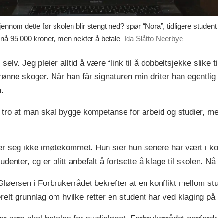
ennom dette før skolen blir stengt ned? spør “Nora”, tidligere studen
m nå 95 000 kroner, men nekter å betale
Ida Slåtto Neerbye
 selv. Jeg pleier alltid å være flink til å dobbeltsjekke slike t
 grønne skoger. Når han får signaturen min driter han egentli
.
og tro at man skal bygge kompetanse for arbeid og studier, me
øler seg ikke imøtekommet. Hun sier hun senere har vært i k
enter, og er blitt anbefalt å fortsette å klage til skolen. Nå 
løersen i Forbrukerrådet bekrefter at en konflikt mellom st
relt grunnlag om hvilke retter en student har ved klaging på 