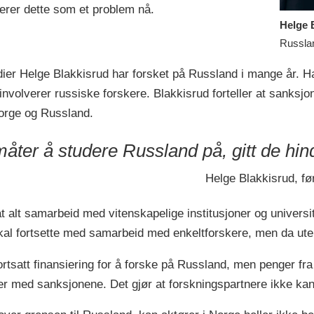
erer dette som et problem nå.
Helge 
Russlan
r Helge Blakkisrud har forsket på Russland i mange år. Ha
involverer russiske forskere. Blakkisrud forteller at sanksj
Norge og Russland.
̊ter å studere Russland på, gitt de hi
Helge Blakkisrud, f
 at alt samarbeid med vitenskapelige institusjoner og univers
skal fortsette med samarbeid med enkeltforskere, men da uten
ortsatt finansiering for å forske på Russland, men penger f
er med sanksjonene. Det gjør at forskningspartnere ikke kan f