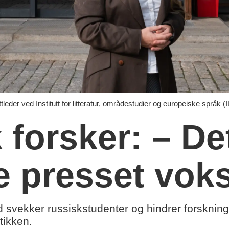
ttleder ved Institutt for litteratur, områdestudier og europeiske språk (
 forsker: – De
ke presset vok
svekker russiskstudenter og hindrer forskning 
itikken.