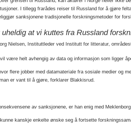
er grensen til Russland, kan aktører i Norge heller ikke bes
sjoner. I tillegg frarådes reiser til Russland for å gjøre fel
liggjør sanksjonene tradisjonelle forskningsmetoder for for
 uheldig at vi kuttes fra Russland fors
g Nielsen, Instituttleder ved Institutt for litteratur, områd
vil være helt avhengig av data og informasjon som ligger åpe
t hvor flere jobber med datamateriale fra sosiale medier og m
n er vant til å gjøre, forklarer Blakkisrud.
 konsekvensene av sanksjonene, er han enig med Meklenborg
d kunne kanskje enkelte ønske seg å fortsette forskningssam