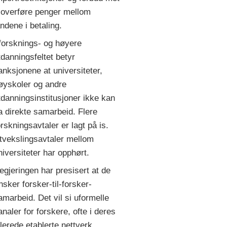
̊ overføre penger mellom
andene i betaling.
 forsknings- og høyere
tdanningsfeltet betyr
anksjonene at universiteter,
øyskoler og andre
tdanningsinstitusjoner ikke kan
a direkte samarbeid. Flere
orskningsavtaler er lagt på is.
tvekslingsavtaler mellom
niversiteter har opphørt.
egjeringen har presisert at de
nsker forsker-til-forsker-
amarbeid. Det vil si uformelle
analer for forskere, ofte i deres
llerede etablerte nettverk.