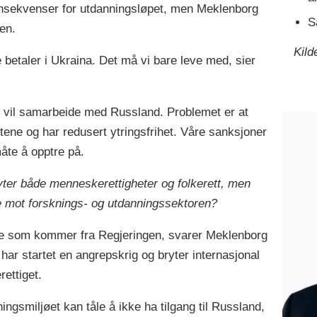
nsekvenser for utdanningsløpet, men Meklenborg
S
ken.
Kild
 betaler i Ukraina. Det må vi bare leve med, sier
e vil samarbeide med Russland. Problemet er at
ne og har redusert ytringsfrihet. Våre sanksjoner
e å opptre på.
ter både menneskerettigheter og folkerett, men
e mot forsknings- og utdanningssektoren?
jene som kommer fra Regjeringen, svarer Meklenborg
har startet en angrepskrig og bryter internasjonal
rettiget.
ngsmiljøet kan tåle å ikke ha tilgang til Russland,