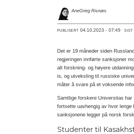
Ane
Grieg Risnæs
04.10.2023 - 07:49
PUBLISERT
SIST
Det er 19 måneder siden Russland
regjeringen innførte sanksjoner m
alt forskning- og høyere utdanning
is, og utveksling til russiske unive
måter å svare på et voksende in
Samtlige forskere Universitas har
fortsette uavhengig av hvor lenge k
sanksjonene legger på norsk forsk
Studenter til Kasakhs