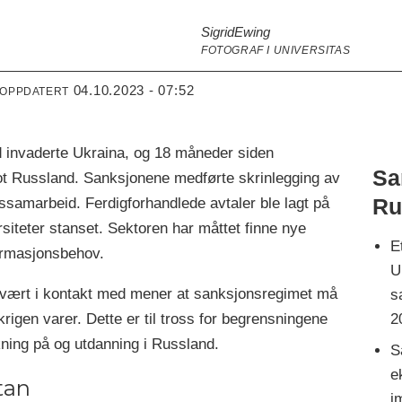
Sigrid
Ewing
FOTOGRAF I UNIVERSITAS
04.10.2023 - 07:52
 OPPDATERT
 invaderte Ukraina, og 18 måneder siden
Sa
ot Russland. Sanksjonene medførte skrinlegging av
Ru
ssamarbeid. Ferdigforhandlede avtaler ble lagt på
rsiteter stanset. Sektoren har måttet finne nye
E
formasjonsbehov.
U
 vært i kontakt med mener at sanksjonsregimet må
s
rigen varer. Dette er til tross for begrensningene
2
ning på og utdanning i Russland.
S
e
tan
i