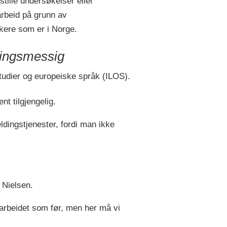
tille undersøkelser eller
tarbeid på grunn av
skere som er i Norge.
kningsmessig
estudier og europeiske språk (ILOS).
nt tilgjengelig.
eldingstjenester, fordi man ikke
 Nielsen.
arbeidet som før, men her må vi