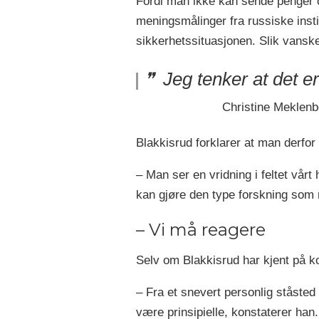
Fordi man ikke kan sende penger ov
meningsmålinger fra russiske institu
sikkerhetssituasjonen. Slik vanske
Jeg tenker at det er
Christine Meklenbor
Blakkisrud forklarer at man derfor 
– Man ser en vridning i feltet vår
kan gjøre den type forskning som ma
– Vi må reagere
Selv om Blakkisrud har kjent på
– Fra et snevert personlig ståste
være prinsipielle, konstaterer han.