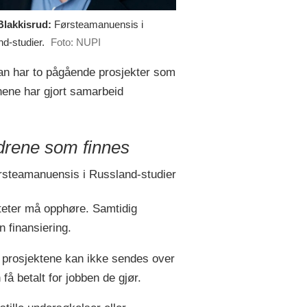
Blakkisrud:
Førsteamanuensis i
d-studier.
Foto: NUPI
n har to pågående prosjekter som
onene har gjort samarbeid
ndrene som finnes
ørsteamanuensis i Russland-studier
iteter må opphøre. Samtidig
 finansiering.
ra prosjektene kan ikke sendes over
å betalt for jobben de gjør.