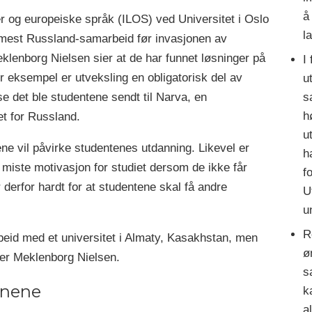
a
dier og europeiske språk (ILOS) ved Universitet i Oslo
l
 mest Russland-samarbeid før invasjonen av
eklenborg Nielsen sier at de har funnet løsninger på
I
 eksempel er utveksling en obligatorisk del av
u
se det ble studentene sendt til Narva, en
s
h
et for Russland.
u
ene vil påvirke studentenes utdanning. Likevel er
h
 miste motivasjon for studiet dersom de ikke får
f
r derfor hardt for at studentene skal få andre
U
u
R
rbeid med et universitet i Almaty, Kasakhstan, men
ø
sier Meklenborg Nielsen.
s
jonene
k
a