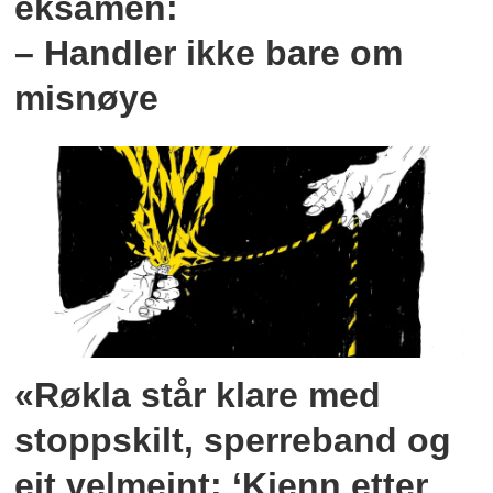
eksamen:
– Handler ikke bare om
misnøye
«Røkla står klare med
stoppskilt, sperreband og
eit velmeint: ‘Kjenn etter