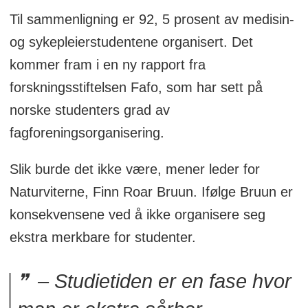
studentmedlemmer. Deretter følger
Til sammenligning er 92, 5 prosent av medisin-
Akademikerne med 20 000, LO med 11
og sykepleierstudentene organisert. Det
000 og Nito med 70 00.
kommer fram i en ny rapport fra
Det er drøyt 4 000 medisinstudenter, og
forskningsstiftelsen Fafo, som har sett på
3 688 av disse er medlem i Den norske
norske studenters grad av
legeforening. 13 000 nordmenn
fagforeningsorganisering.
studerer til sykepleier, og 10 000 av
Slik burde det ikke være, mener leder for
disse er organisert i Unio.
Naturviterne, Finn Roar Bruun. Ifølge Bruun er
Av de 50 000 studentene på historisk-
konsekvensene ved å ikke organisere seg
filosofisk- og samfunnsfag, er kun 1500
ekstra merkbare for studenter.
organisert.
– Studietiden er en fase hvor
1 500 av jusstudentene er medlemmer
av Norges juristforbund.