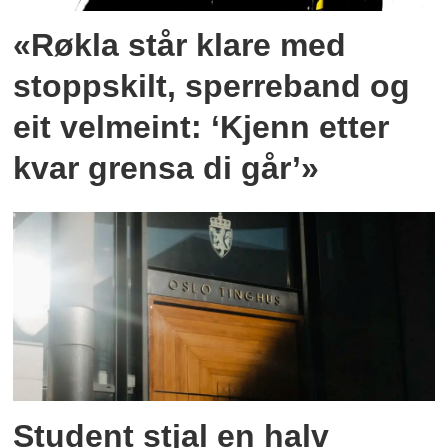
«Røkla står klare med
stoppskilt, sperreband og
eit velmeint: ‘Kjenn etter
kvar grensa di går’»
Student stjal en halv