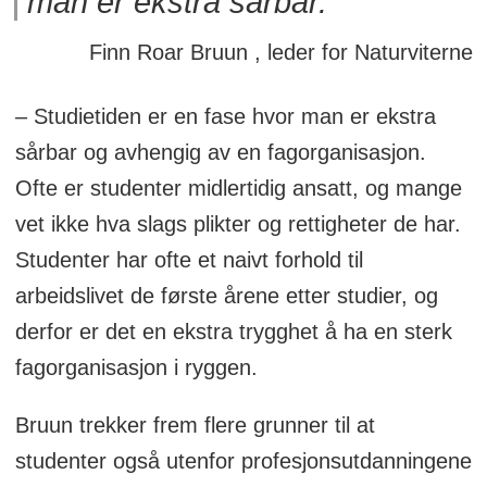
man er ekstra sårbar.
7 600 studenter går på
Finn Roar Bruun , leder for Naturviterne
barnevernpedagog-, sosionom- og
vernepleierstudiet. 2 600 av disse er
– Studietiden er en fase hvor man er ekstra
organisert i Unio.
sårbar og avhengig av en fagorganisasjon.
Ofte er studenter midlertidig ansatt, og mange
vet ikke hva slags plikter og rettigheter de har.
Studenter har ofte et naivt forhold til
arbeidslivet de første årene etter studier, og
derfor er det en ekstra trygghet å ha en sterk
fagorganisasjon i ryggen.
Bruun trekker frem flere grunner til at
studenter også utenfor profesjonsutdanningene