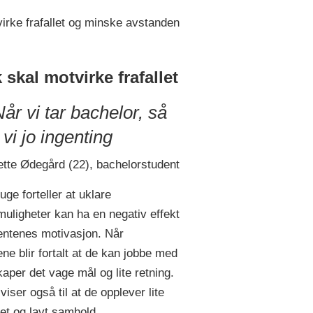
irke frafallet og minske avstanden
k skal motvirke frafallet
år vi tar bachelor, så
r vi jo ingenting
tte Ødegård (22), bachelorstudent
uge forteller at uklare
muligheter kan ha en negativ effekt
entenes motivasjon. Når
ne blir fortalt at de kan jobbe med
kaper det vage mål og lite retning.
viser også til at de opplever lite
het og lavt samhold.