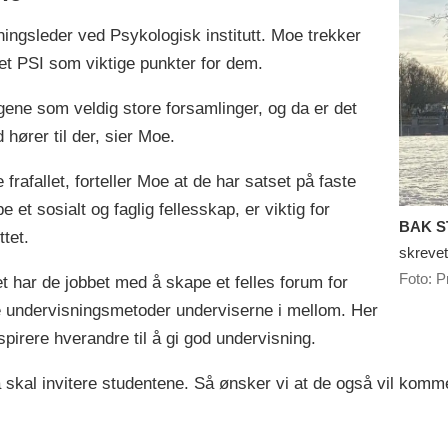
ingsleder ved Psykologisk institutt. Moe trekker
ttet PSI som viktige punkter for dem.
ene som veldig store forsamlinger, og da er det
d hører til der, sier Moe.
rafallet, forteller Moe at de har satset på faste
 et sosialt og faglig fellesskap, er viktig for
BAK S
ttet.
skrevet
Foto: P
 har de jobbet med å skape et felles forum for
e undervisningsmetoder underviserne i mellom. Her
spirere hverandre til å gi god undervisning.
å skal invitere studentene. Så ønsker vi at de også vil kom