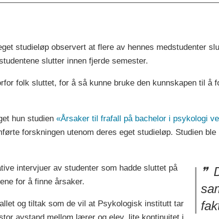
eget studieløp observert at flere av hennes medstudenter slu
studentene slutter innen fjerde semester.
rfor folk sluttet, for å så kunne bruke den kunnskapen til å f
et hun studien
«Årsaker til frafall på bachelor i psykologi 
førte forskningen utenom deres eget studieløp. Studien ble 
tive intervjuer av studenter som hadde sluttet på
D
ene for å finne årsaker.
sa
allet og tiltak som de vil at Psykologisk institutt tar
fak
stor avstand mellom lærer og elev, lite kontinuitet i