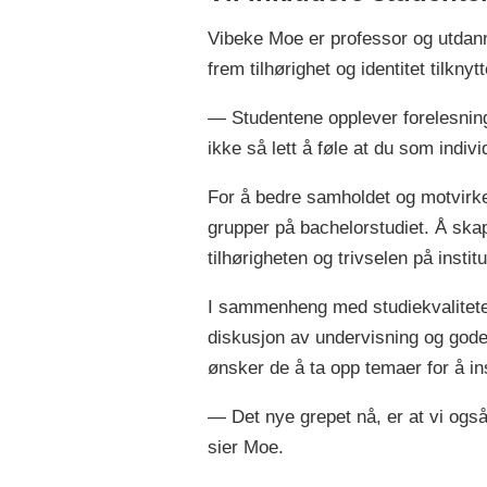
Vibeke Moe er professor og utdann
frem tilhørighet og identitet tilkny
— Studentene opplever forelesning
ikke så lett å føle at du som indivi
For å bedre samholdet og motvirke f
grupper på bachelorstudiet. Å skape
tilhørigheten og trivselen på institu
I sammenheng med studiekvalitetet
diskusjon av undervisning og god
ønsker de å ta opp temaer for å in
— Det nye grepet nå, er at vi ogs
sier Moe.