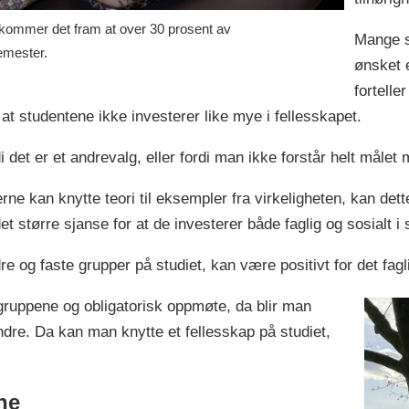
 kommer det fram at over 30 prosent av
Mange s
semester.
ønsket e
fortelle
il at studentene ikke investerer like mye i fellesskapet.
 det er et andrevalg, eller fordi man ikke forstår helt målet 
rne kan knytte teori til eksempler fra virkeligheten, kan det
t større sjanse for at de investerer både faglig og sosialt i s
dre og faste grupper på studiet, kan være positivt for det fagl
gruppene og obligatorisk oppmøte, da blir man
andre. Da kan man knytte et fellesskap på studiet,
ne