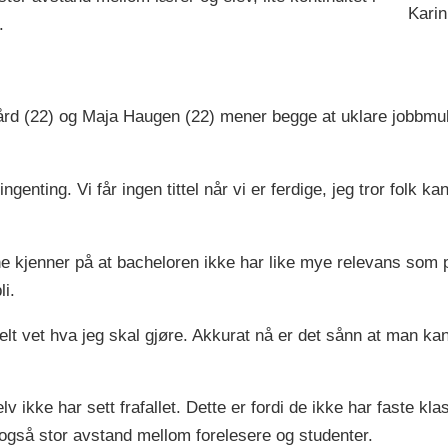
Karin
.
rd (22) og Maja Haugen (22) mener begge at uklare jobbmul
ingenting. Vi får ingen tittel når vi er ferdige, jeg tror folk k
e kjenner på at bacheloren ikke har like mye relevans som p
li.
helt vet hva jeg skal gjøre. Akkurat nå er det sånn at man ka
lv ikke har sett frafallet. Dette er fordi de ikke har faste k
 også stor avstand mellom forelesere og studenter.