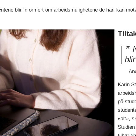
entene blir informert om arbeidsmulighetene de har, kan motv
Tilta
N
bli
Ane
Karin St
arbeids
på stud
studente
«alt», s
Studien 
tilhørig