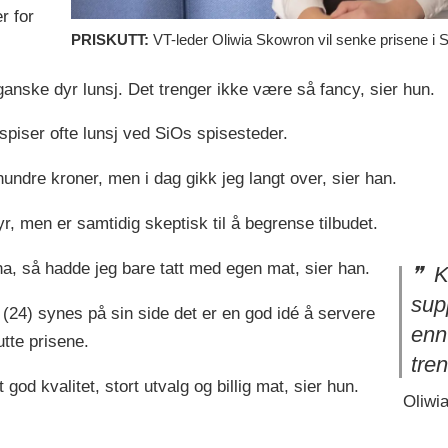
r for
PRISKUTT:
VT-leder Oliwia Skowron vil senke prisene i 
 ganske dyr lunsj. Det trenger ikke være så fancy, sier hun.
spiser ofte lunsj ved SiOs spisesteder.
hundre kroner, men i dag gikk jeg langt over, sier han.
yr, men er samtidig skeptisk til å begrense tilbudet.
na, så hadde jeg bare tatt med egen mat, sier han.
Ka
supp
(24) synes på sin side det er en god idé å servere
enn
utte prisene.
tren
od kvalitet, stort utvalg og billig mat, sier hun.
Oliwia