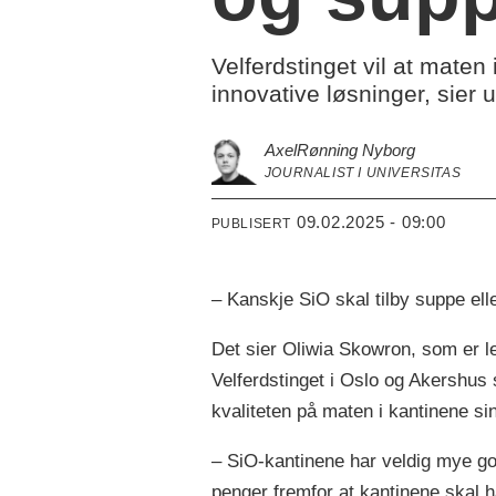
Velferdstinget vil at maten 
innovative løsninger, sier 
Axel
Rønning Nyborg
JOURNALIST I UNIVERSITAS
09.02.2025 - 09:00
PUBLISERT
– Kanskje SiO skal tilby suppe elle
Det sier Oliwia Skowron, som er le
Velferdstinget i Oslo og Akershus
kvaliteten på maten i kantinene sin
– SiO-kantinene har veldig mye god
penger fremfor at kantinene skal h