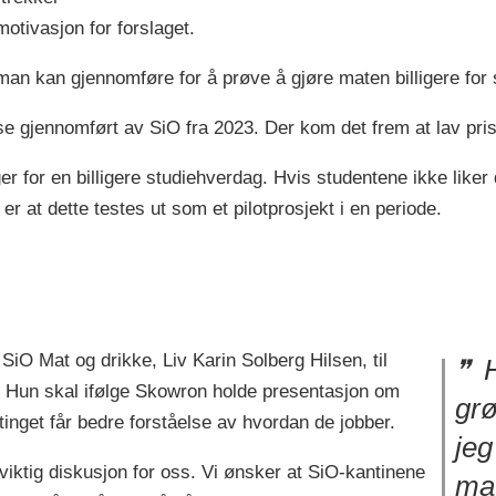
tivasjon for forslaget.
ak man kan gjennomføre for å prøve å gjøre maten billigere for
e gjennomført av SiO fra 2023. Der kom det frem at lav pris 
ger for en billigere studiehverdag. Hvis studentene ikke liker
r at dette testes ut som et pilotprosjekt i en periode.
r SiO Mat og drikke, Liv Karin Solberg Hilsen, til
H
s. Hun skal ifølge Skowron holde presentasjon om
grø
tinget får bedre forståelse av hvordan de jobber.
jeg
 viktig diskusjon for oss. Vi ønsker at SiO-kantinene
ma