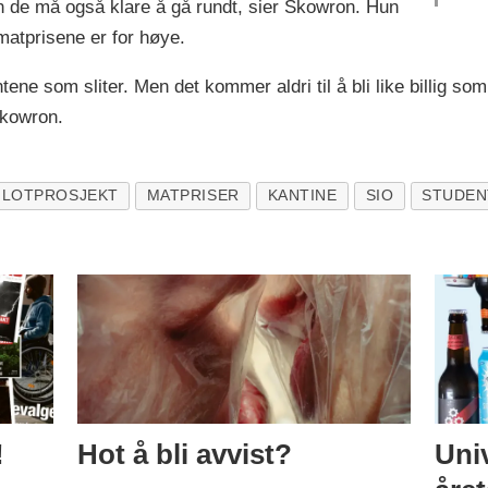
n de må også klare å gå rundt, sier Skowron. Hun
atprisene er for høye.
ntene som sliter. Men det kommer aldri til å bli like billig 
 Skowron.
ILOTPROSJEKT
MATPRISER
KANTINE
SIO
STUDEN
!
Hot å bli avvist?
Univ