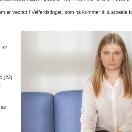
 som er vedtatt i Velferdstinget, som nå kommer til å arbeid
 32
ć (22)
s
 av