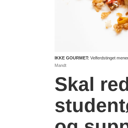
IKKE GOURMET:
Velferdstinget mener
Mandt
Skal re
studen
og sup