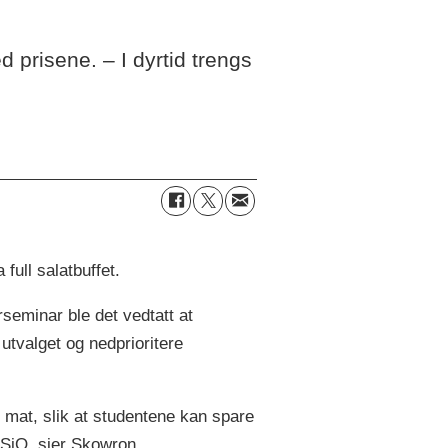
d prisene. – I dyrtid trengs
 full salatbuffet.
seminar ble det vedtatt at
utvalget og nedprioritere
 mat, slik at studentene kan spare
l SiO, sier Skowron.