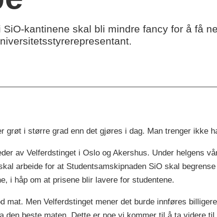
i SiO-kantinene skal bli mindre fancy for å få ne
universitetsstyrerepresentant.
r grøt i større grad enn det gjøres i dag. Man trenger ikke ha
der av Velferdstinget i Oslo og Akershus. Under helgens vår
 skal arbeide for at Studentsamskipnaden SiO skal begrense 
e, i håp om at prisene blir lavere for studentene.
 mat. Men Velferdstinget mener det burde innføres billigere
a den beste maten. Dette er noe vi kommer til å ta videre ti