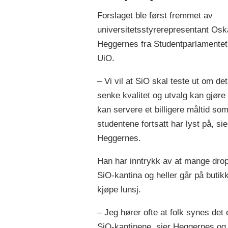
Forslaget ble først fremmet av
universitetsstyrerepresentant Osk
Heggernes fra Studentparlamentet
UiO.
– Vi vil at SiO skal teste ut om det
senke kvalitet og utvalg kan gjøre 
kan servere et billigere måltid so
studentene fortsatt har lyst på, sie
Heggernes.
Han har inntrykk av at mange dro
SiO-kantina og heller går på butikk
kjøpe lunsj.
– Jeg hører ofte at folk synes det e
SiO-kantinene, sier Heggernes og 