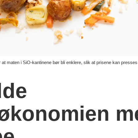
 at maten i SiO-kantinene bør bli enklere, slik at prisene kan presses
dde
tøkonomien me
pe