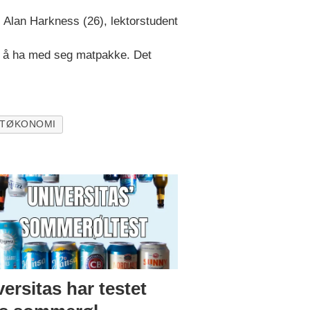
Alan Harkness (26), lektorstudent
som å ha med seg matpakke. Det
TØKONOMI
ersitas har testet