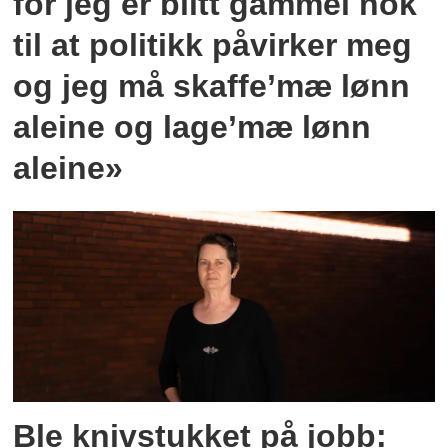
for jeg er blitt gammel nok
til at politikk påvirker meg
og jeg må skaffe’mæ lønn
aleine og lage’mæ lønn
aleine»
Ble knivstukket på jobb: