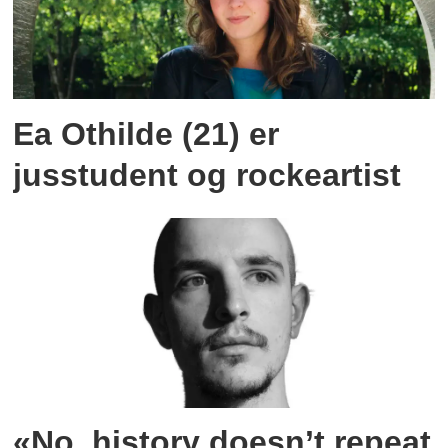
Ea Othilde (21) er
jusstudent og rockeartist
«No, history doesn’t repeat