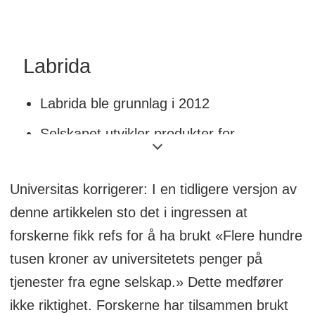
Labrida
Labrida ble grunnlag i 2012
Selskapet utvikler produkter for
vedlikehold av tannimplanter.
Postdoktor Caspar Wohlfahrt sitter i
Universitas korrigerer: I en tidligere versjon av
styret til Labrida og var med på å
denne artikkelen sto det i ingressen at
grunnlegge det sammen med
forskerne fikk refs for å ha brukt «Flere hundre
Lyngstadaas.
tusen kroner av universitetets penger på
tjenester fra egne selskap.» Dette medfører
ikke riktighet. Forskerne har tilsammen brukt