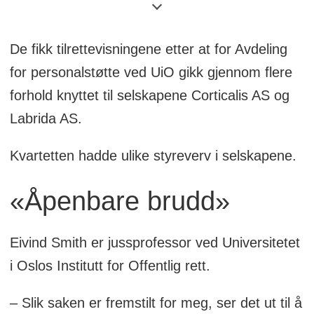
Ståle Petter Lyngstadaas,
Selskapet jobber med research og
De fikk tilrettevisningene etter at for Avdeling
utviklingen av teknologi med
for personalstøtte ved UiO gikk gjennom flere
beinregenerasjon og biomateriale.
forhold knyttet til selskapene Corticalis AS og
Professor Håvard Jostein Hagen er sjef
Labrida AS.
for research i Corticalis.
Kvartetten hadde ulike styreverv i selskapene.
«Åpenbare brudd»
Eivind Smith er jussprofessor ved Universitetet
i Oslos Institutt for Offentlig rett.
– Slik saken er fremstilt for meg, ser det ut til å