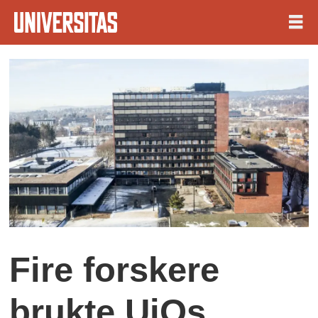
Fire forskere
brukte UiOs