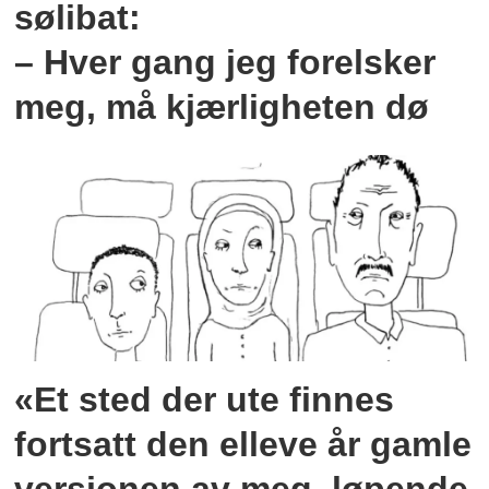
sølibat:
– Hver gang jeg forelsker
meg, må kjærligheten dø
«Et sted der ute finnes
fortsatt den elleve år gamle
versjonen av meg, løpende