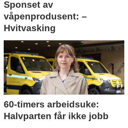
Sponset av
våpenprodusent: –
Hvitvasking
60-timers arbeidsuke:
Halvparten får ikke jobb