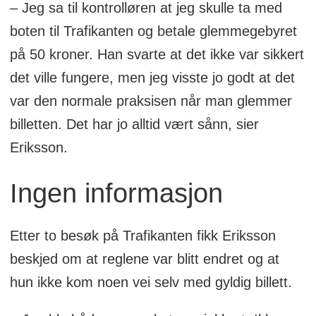
– Jeg sa til kontrolløren at jeg skulle ta med
Ruter har utelatt å informere om denne
boten til Trafikanten og betale glemmegebyret
forandringen på sine plakater om
på 50 kroner. Han svarte at det ikke var sikkert
endringer som trer i kraft på billetter
det ville fungere, men jeg visste jo godt at det
kjøpt etter 1. februar.
var den normale praksisen når man glemmer
billetten. Det har jo alltid vært sånn, sier
Eriksson.
Ingen informasjon
Etter to besøk på Trafikanten fikk Eriksson
beskjed om at reglene var blitt endret og at
hun ikke kom noen vei selv med gyldig billett.