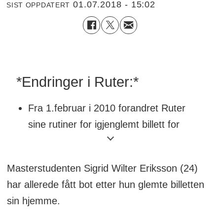
01.07.2018 - 15:02
SIST OPPDATERT
*Endringer i Ruter:*
Fra 1.februar i 2010 forandret Ruter
sine rutiner for igjenglemt billett for
studenter
De siste 15 årene har det vært mulig å
Masterstudenten Sigrid Wilter Eriksson (24)
betale et glemmegebyr på 50 kroner på
har allerede fått bot etter hun glemte billetten
Trafikanten hvis du har gyldig billett
sin hjemme.
hjemme.