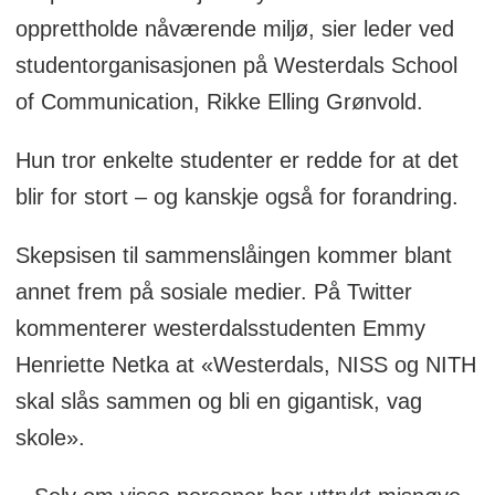
Institutt for Scene og Studio (NISS) og
opprettholde nåværende miljø, sier leder ved
Treider.
studentorganisasjonen på Westerdals School
ABNU omsetter årlig for mer enn 500
of Communication, Rikke Elling Grønvold.
millioner kroner, ifølge Westerdals
Hun tror enkelte studenter er redde for at det
hjemmesider
blir for stort – og kanskje også for forandring.
.
Skepsisen til sammenslåingen kommer blant
Fire på Westerdals
annet frem på sosiale medier. På Twitter
kommenterer westerdalsstudenten Emmy
Henriette Netka at «Westerdals, NISS og NITH
skal slås sammen og bli en gigantisk, vag
skole».