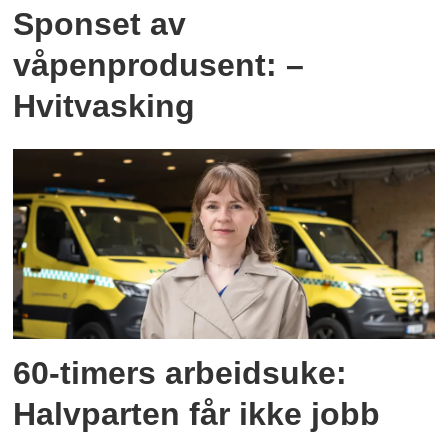
Sponset av
våpenprodusent: –
Hvitvasking
60-timers arbeidsuke:
Halvparten får ikke jobb