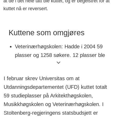
at de i det hele tatt ble kuttet, og er begeistret for at
kuttet nå er reversert.
Kuttene som omgjøres
Veterinærhøgskolen: Hadde i 2004 59
plasser og 1258 søkere. 12 plasser ble
kuttet.
Arkitekthøgskolen: Hadde i 2004 49
I februar skrev Universitas om at
plasser og 1540 søkere. 19 plasser ble
Utdanningsdepartementet (UFD) kuttet totalt
kuttet.
59 studieplasser på Arkitekthøgskolen,
Musikkhøgskolen: Hadde i 2004 64
Musikkhøgskolen og Veterinærhøgskolen. I
plasser og 1240 søkere. 28 plasser ble
Stoltenberg-regjeringens statsbudsjett er