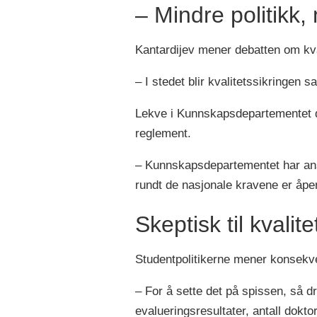
– Mindre politikk,
Kantardijev mener debatten om kval
– I stedet blir kvalitetssikringen s
Lekve i Kunnskapsdepartementet del
reglement.
– Kunnskapsdepartementet har ans
rundt de nasjonale kravene er åpen 
Skeptisk til kvalit
Studentpolitikerne mener konsekve
– For å sette det på spissen, så 
evalueringsresultater, antall dokt