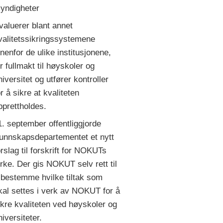
yndigheter
valuerer blant annet
valitetssikringssystemene
nnenfor de ulike institusjonene,
ir fullmakt til høyskoler og
niversitet og utfører kontroller
or å sikre at kvaliteten
pprettholdes.
1. september offentliggjorde
unnskapsdepartementet et nytt
orslag til forskrift for NOKUTs
irke. Der gis NOKUT selv rett til
 bestemme hvilke tiltak som
kal settes i verk av NOKUT for å
ikre kvaliteten ved høyskoler og
niversiteter.