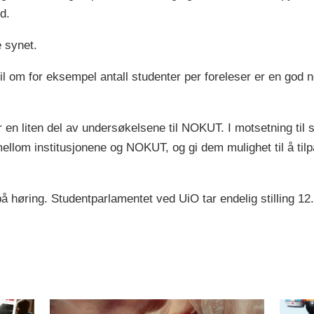
d.
e synet.
il om for eksempel antall studenter per foreleser er en god 
r en liten del av undersøkelsene til NOKUT. I motsetning til 
mellom institusjonene og NOKUT, og gi dem mulighet til å til
e på høring. Studentparlamentet ved UiO tar endelig stilling 1