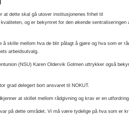
at dette skal gå utover institusjonenes frihet til
e kvaliteten, og er bekymret for den økende sentralisering
e å skille mellom hva de blir pålagt å gjøre og hva som er rå
ets arbeidsutvalg.
udentunion (NSU) Karen Oldervik Golmen uttrykker også bek
or grad delegert bort ansvaret til NOKUT.
enner at skillet mellom rådgivning og krav er en utfordring
svar på dette området. Vi må være tydelige på hva som er kr