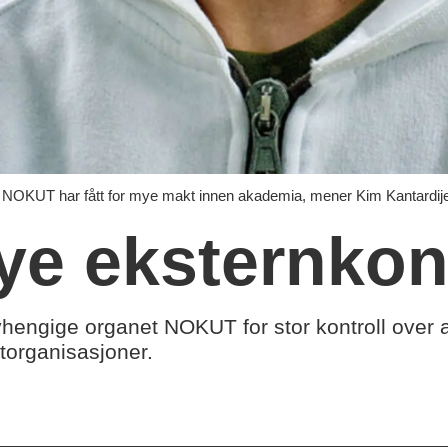
ar fått for mye makt innen akademia, mener Kim Kantardijev o
ye eksternkont
 uavhengige organet NOKUT for stor kontroll ove
torganisasjoner.