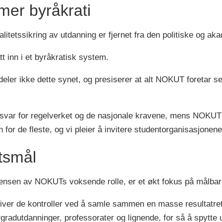
 mer byråkrati
itetssikring av utdanning er fjernet fra den politiske og ak
att inn i et byråkratisk system.
er ikke dette synet, og presiserer at alt NOKUT foretar seg
var for regelverket og de nasjonale kravene, mens NOKUT t
for de fleste, og vi pleier å invitere studentorganisasjonene
etsmål
nsen av NOKUTs voksende rolle, er et økt fokus på målbare
driver de kontroller ved å samle sammen en masse resultatre
orgradutdanninger, professorater og lignende, for så å spytt