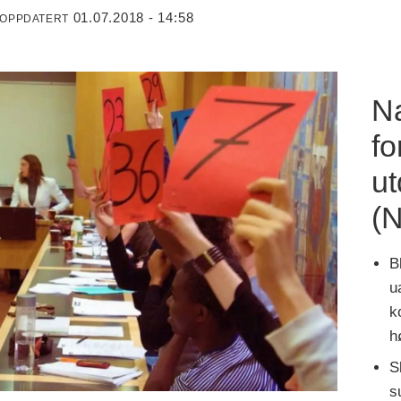
01.07.2018 - 14:58
 OPPDATERT
Na
fo
u
(
B
u
k
h
S
s