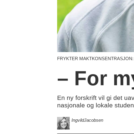
FRYKTER MAKTKONSENTRASJON: NOKUT h
– For m
En ny forskrift vil gi det
nasjonale og lokale studen
Ingvild
Jacobsen