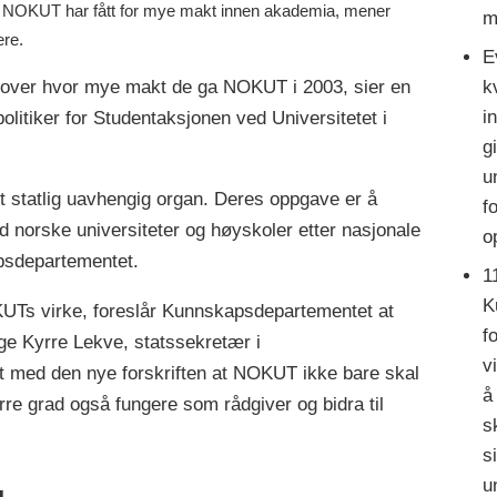
 har fått for mye makt innen akademia, mener
m
ere.
E
k
ar over hvor mye makt de ga NOKUT i 2003, sier en
i
litiker for Studentaksjonen ved Universitetet i
g
u
 statlig uavhengig organ. Deres oppgave er å
f
ed norske universiteter og høyskoler etter nasjonale
o
psdepartementet.
1
K
 NOKUTs virke, foreslår Kunnskapsdepartementet at
f
ge Kyrre Lekve, statssekretær i
v
 med den nye forskriften at NOKUT ikke bare skal
å
rre grad også fungere som rådgiver og bidra til
s
s
u
g