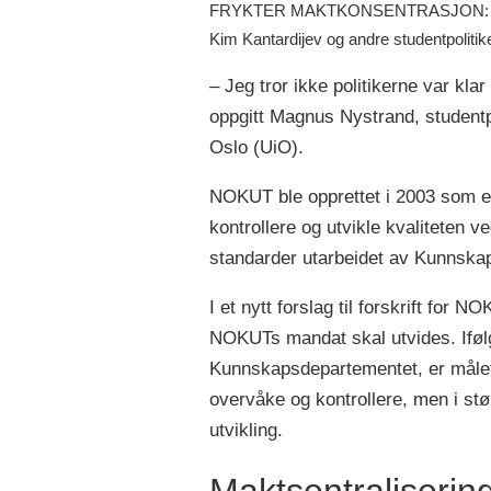
FRYKTER MAKTKONSENTRASJON: NOKUT
Kim Kantardijev og andre studentpolitik
– Jeg tror ikke politikerne var kl
oppgitt Magnus Nystrand, studentpo
Oslo (UiO).
NOKUT ble opprettet i 2003 som et
kontrollere og utvikle kvaliteten v
standarder utarbeidet av Kunnska
I et nytt forslag til forskrift for
NOKUTs mandat skal utvides. Iføl
Kunnskapsdepartementet, er målet
overvåke og kontrollere, men i stø
utvikling.
Maktsentraliserin