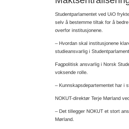
Studentparlamentet ved UiO frykter 
selv å bestemme tiltak for å bedr
overfor institusjonene.
– Hvordan skal institusjonene klar
studieansvarlig i Studentparlament
Fagpolitisk ansvarlig i Norsk St
voksende rolle.
– Kunnskapsdepartementet har i st
NOKUT-direktør Terje Mørland vedkj
– Det tillegger NOKUT et stort an
Mørland.