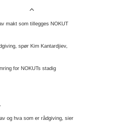
en av makt som tillegges NOKUT
dgiving, spør Kim Kantardjiev,
ymring for NOKUTs stadig
.
av og hva som er rådgiving, sier