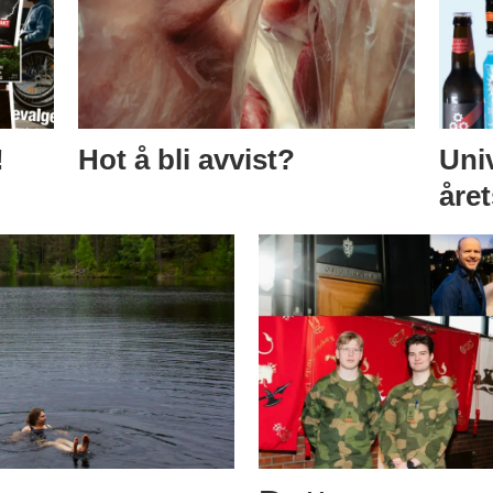
!
Hot å bli avvist?
Univ
åre