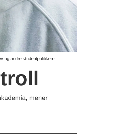
g andre studentpolitikere.
roll
r akademia, mener