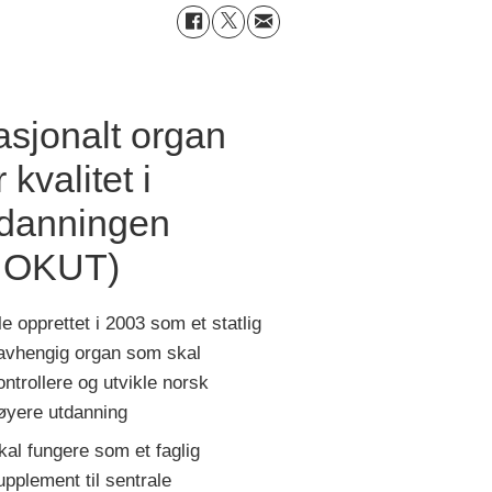
sjonalt organ
r kvalitet i
tdanningen
NOKUT)
le opprettet i 2003 som et statlig
avhengig organ som skal
ontrollere og utvikle norsk
øyere utdanning
kal fungere som et faglig
upplement til sentrale