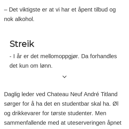
– Det viktigste er at vi har et åpent tilbud og
nok alkohol.
Streik
- I år er det mellomoppgjør. Da forhandles
det kun om lønn.
- Etter brudd i meklingen mellom LO og
NHO ble 22 947 LO-medlemmer tatt ut i
Daglig leder ved Chateau Neuf André Titland
streik. Streiken trappes opp fredag.
sørger for å ha det en studentbar skal ha. Øl
og drikkevarer for tørste studenter. Men
- Kravet er vekst i reallønnen, altså at
sammenfallende med at uteserveringen åpnet
lønna stiger mer enn prisene.