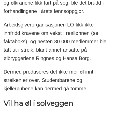
og ølkranene fikk fart på seg, ble det brudd i
- Streiken rammer alt fra fergesambandet,
forhandlingene i årets lønnsoppgjør.
industri, hoteller til godteriprodusenter og
Arbeidsgiverorganisasjonen LO fikk ikke
bryggerier.
innfridd kravene om vekst i reallønnen (se
- Ølbryggeriene Ringnes og Hansa Borg,
faktaboks), og nesten 30 000 medlemmer ble
Norges to største bryggerier, stanset all
tatt ut i streik, blant annet ansatte på
produksjon mandag grunnet streik.
ølbryggeriene Ringnes og Hansa Borg.
Kilde:
LO
Dermed produseres det ikke mer øl inntil
streiken er over. Studentbarene og
kjellerpubene kan dermed gå tomme.
Vil ha øl i solveggen