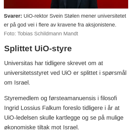
okkuperte områder suspenderes
Svarer:
UiO-rektor Svein Stølen mener universitetet
Svar fra UiO-rektor Svein Stølen:
–
Vi
er på god vei i flere av kravene fra aksjonistene.
har ingen slike formelle bånd.
Foto: Tobias Schildmann Mandt
Krav: At det gis ressurser til å bygge
Splittet UiO-styre
opp relasjoner med palestinske høyere
utdanningsinstitusjoner
Universitas har tidligere skrevet om at
universitetsstyret ved UiO er splittet i spørsmål
Svar fra UiO-rektor Svein Stølen:
– Vi
om Israel.
gjør en god del allerede, og vil diskutere
om vi skal gjøre mer i styremøtet 14.
Styremedlem og førsteamanuensis i filosofi
mai.
Ingrid Lossius Falkum foreslo tidligere i år at
Krav: At det tilbys stipender til
UiO-ledelsen skulle kartlegge og se på mulige
palestinske studenter og
økonomiske tiltak mot Israel.