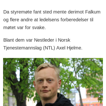
fakultetsmedlemmer ved bombede
universiteter på Gaza
Da styremøte fant sted mente derimot Falkum
og flere andre at ledelsens forberedelser til
Svar fra UiO-rektor Svein Stølen:
– Vi
møtet var for svake.
har palestinske forskere tilknyttet UiO
gjennom Scholars at Risk-ordningen og
Blant dem var Nestleder i Norsk
en spesialordning, som også gjelder for
Tjenestemannslag (NTL) Axel Hjelme.
ukrainske forskere, og skal diskutere
ytterligere tiltak rettet mot palestinske
forskere og studenter på styremøtet 14.
mai.
Krav: Støtte til digitale ressurser for
ansatte og studenter ved palestinske
universiteter