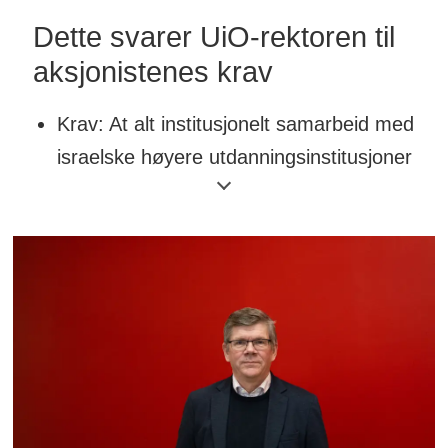
Dette svarer UiO-rektoren til
aksjonistenes krav
Krav: At alt institusjonelt samarbeid med
israelske høyere utdanningsinstitusjoner
avsluttes
Svar fra UiO-rektor Svein Stølen:
–
Vi
har ingen overordnede
samarbeidsavtaler med israelske
høyere utdanningsinstitusjoner.
Krav: At formelle bånd med israelske
selskaper som har forbindelser med det
israelske militæret eller i palestinske