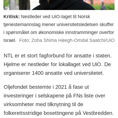
Svar fra UiO-rektor Svein Stølen:
– Vi
bidrar gjerne til
bottom-up
-initiativer, slik
Kritisk:
Nestleder ved UiO-laget til Norsk
vi gjør for Ukraina, og skal diskutere
tjenestemannslag mener universitetsledelsen skuffer
i spørsmålet om økonomiske innstramminger overfor
dette i styremøtet 14. mai.
Israel.
Foto: Zoha Shima Høegh-Omdal Saatchi/UiO
NTL er et stort fagforbund for ansatte i staten.
Hjelme er nestleder for lokallaget ved UiO. De
organiserer 1400 ansatte ved universitetet.
Oljefondet bestemte i 2021 å fase ut
investeringer i selskapene på FNs liste over
virksomheter med tilknytning til de
folkerettsstridige bosettingene på Vestbredden.