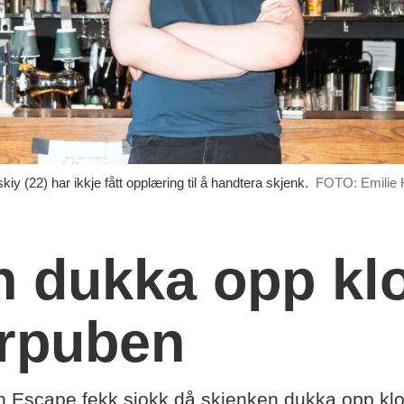
y (22) har ikkje fått opplæring til å handtera skjenk.
FOTO: Emilie H
n dukka opp kl
erpuben
uben Escape fekk sjokk då skjenken dukka opp k