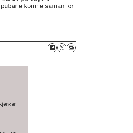
larpubane komne saman for
skjenkar
gsetaten