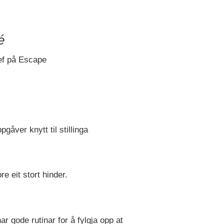
é
ef på Escape
gåver knytt til stillinga
e eit stort hinder.
r gode rutinar for å fylgja opp at