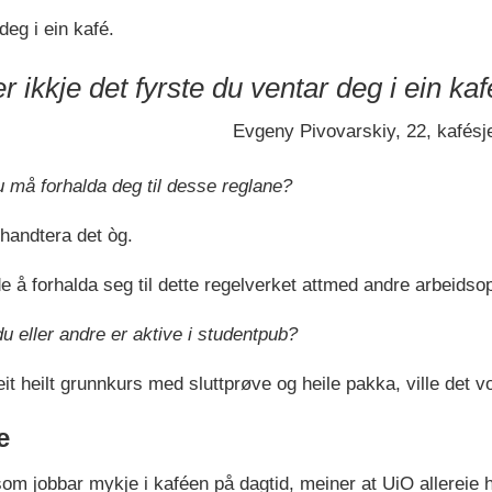
deg i ein kafé.
r ikkje det fyrste du ventar deg i ein kaf
Evgeny Pivovarskiy, 22, kafésj
u må forhalda deg til desse reglane?
 handtera det òg.
de å forhalda seg til dette regelverket attmed andre arbeidsopp
 du eller andre er aktive i studentpub?
 heilt grunnkurs med sluttprøve og heile pakka, ville det vor
e
om jobbar mykje i kaféen på dagtid, meiner at UiO allereie ha