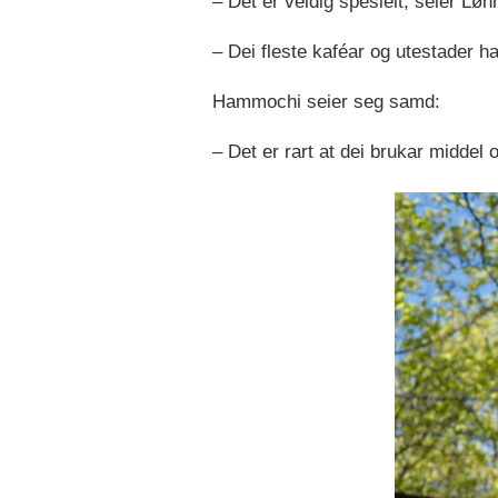
– Det er veldig spesielt, seier Løn
– Dei fleste kaféar og utestader ha
Hammochi seier seg samd:
– Det er rart at dei brukar middel 