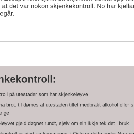
 at det var nokon skjenkekontroll. No har kjel
regår.
nkekontroll:
troll på utestader som har skjenkeløyve
na brot, til dømes at utestaden tillet medbrakt alkohol eller 
rige
løyvet gjeld døgnet rundt, sjølv om ein ikkje tek det i bruk
kontroll er gjort av kommunen, i Oslo er dette under Nærin