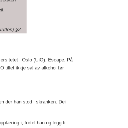
it
riften) §2
versitetet i Oslo (UiO), Escape. På
tillet ikkje sal av alkohol før
en der han stod i skranken. Dei
plæring i, fortel han og legg til: