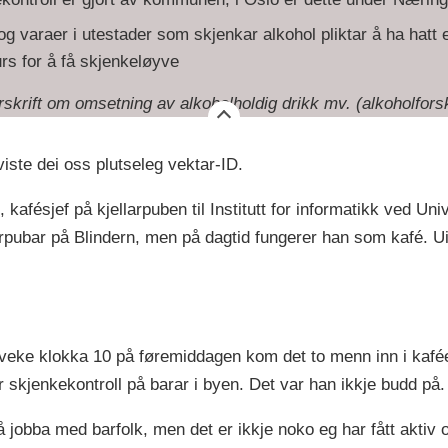
og varaer i utestader som skjenkar alkohol pliktar å ha hatt e
rs for å få skjenkeløyve
rskrift om omsetning av alkoholholdig drikk mv. (alkoholforsk
viste dei oss plutseleg vektar-ID.
kafésjef på kjellarpuben til Institutt for informatikk ved Uni
rpubar på Blindern, men på dagtid fungerer han som kafé. UiO 
e veke klokka 10 på føremiddagen kom det to menn inn i kafé
 skjenkekontroll på barar i byen. Det var han ikkje budd på.
 jobba med barfolk, men det er ikkje noko eg har fått aktiv op