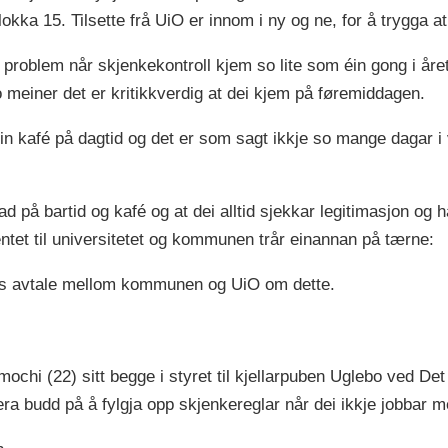
lokka 15. Tilsette frå UiO er innom i ny og ne, for å trygga a
 problem når skjenkekontroll kjem so lite som éin gong i året
o meiner det er kritikkverdig at dei kjem på føremiddagen.
 ein kafé på dagtid og det er som sagt ikkje so mange dagar i
ad på bartid og kafé og at dei alltid sjekkar legitimasjon og
ntet til universitetet og kommunen trår einannan på tærne:
ags avtale mellom kommunen og UiO om dette.
hi (22) sitt begge i styret til kjellarpuben Uglebo ved Det
era budd på å fylgja opp skjenkereglar når dei ikkje jobbar 