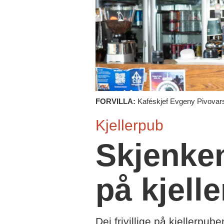
FORVILLA:
Kaféskjef Evgeny Pivovarski
Kjellerpub
Skjenke
på kjell
Dei frivillige på kjellerp