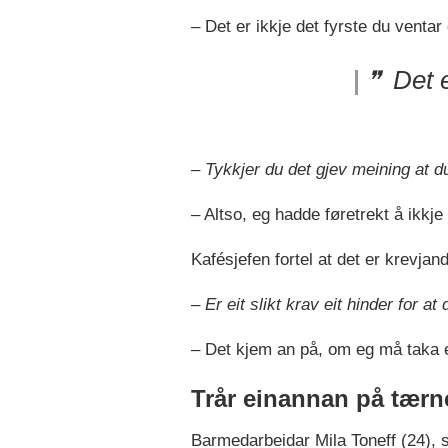
– Det er ikkje det fyrste du ventar 
Det e
– Tykkjer du det gjev meining at d
– Altso, eg hadde føretrekt å ikkje
Kafésjefen fortel at det er krevjan
– Er eit slikt krav eit hinder for at
– Det kjem an på, om eg må taka eit
Trår einannan på tærn
Barmedarbeidar Mila Toneff (24), s