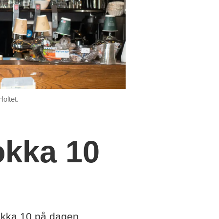
oltet.
okka 10
lokka 10 på dagen.