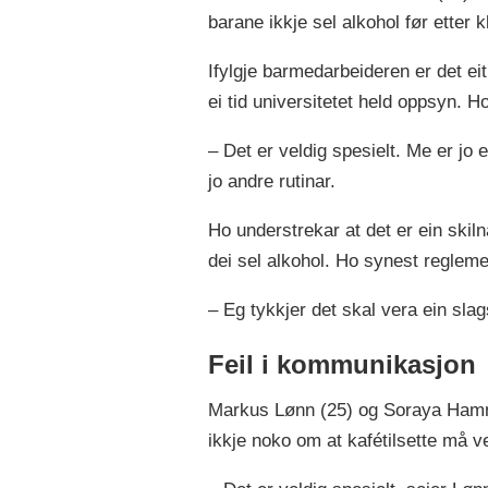
barane ikkje sel alkohol før etter k
Ifylgje barmedarbeideren er det eit
ei tid universitetet held oppsyn. H
– Det er veldig spesielt. Me er jo
jo andre rutinar.
Ho understrekar at det er ein skiln
dei sel alkohol. Ho synest regleme
– Eg tykkjer det skal vera ein sl
Feil i kommunikasjon
Markus Lønn (25) og Soraya Hammoc
ikkje noko om at kafétilsette må v