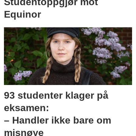
Studentoppgjør mot
Equinor
93 studenter klager på
eksamen:
– Handler ikke bare om
misnøye