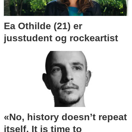
Ea Othilde (21) er
jusstudent og rockeartist
«No, history doesn’t repeat
itself. It is time to