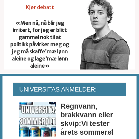
Kjør debatt
«Men nå, nå blir jeg
irritert, for jeg er blitt
gammel nok til at
politikk påvirker meg og
jeg må skaffe’mæ lønn
aleine og lage’mæ lønn
aleine»
UNIVERSITAS ANMELDER:
Regnvann,
brakkvann eller
skvip:Vi tester
årets sommerøl