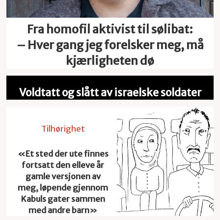
Fra homofil aktivist til sølibat:
– Hver gang jeg forelsker meg, må
kjærligheten dø
Voldtatt og slått av israelske soldater
Tilhørighet
«Et sted der ute finnes
fortsatt den elleve år
gamle versjonen av
meg, løpende gjennom
Kabuls gater sammen
med andre barn»