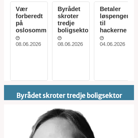
Vær
Byrådet
Betaler
forberedt
skroter
løspenger
på
tredje
til
oslosommer
boligsektor
hackerne
08.06.2026
08.06.2026
04.06.2026
Byrådet skroter tredje boligsektor