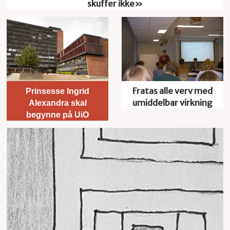
skuffer ikke»
Fratas alle verv med
Prinsesse Ingrid
umiddelbar virkning
Alexandra skal
begynne på UiO