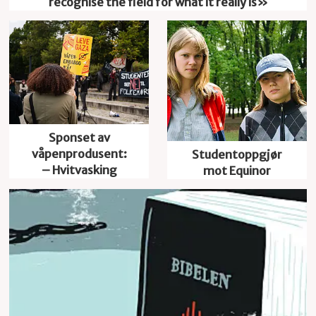
recognise the field for what it really is»
Sponset av
våpenprodusent:
Studentoppgjør
– Hvitvasking
mot Equinor