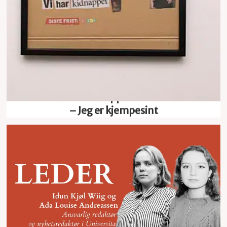
KI-kunst kidnappa frå Oslomet:
– Jeg er kjempesint