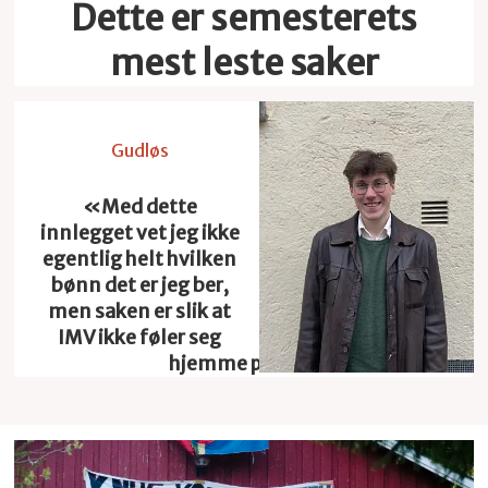
Dette er semesterets
mest leste saker
Gudløs
«Med dette
innlegget vet jeg ikke
egentlig helt hvilken
bønn det er jeg ber,
men saken er slik at
IMV ikke føler seg
hjemme på HF»