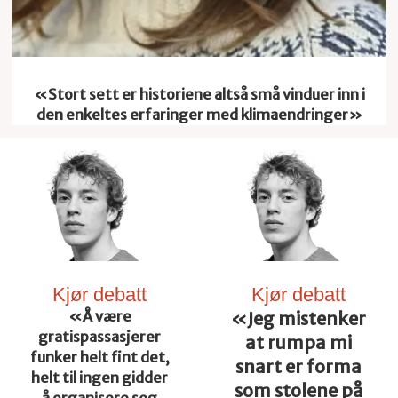
Bokanmeldelse
«Stort sett er historiene altså små vinduer inn i
den enkeltes erfaringer med klimaendringer»
Kjør debatt
Kjør debatt
«Å være
«Jeg mistenker
gratispassasjerer
at rumpa mi
funker helt fint det,
snart er forma
helt til ingen gidder
som stolene på
å organisere seg