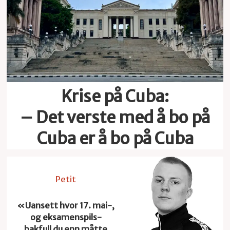
Krise på Cuba:
– Det verste med å bo på
Cuba er å bo på Cuba
Petit
«Uansett hvor 17. mai-,
og eksamenspils-
bakfull du enn måtte