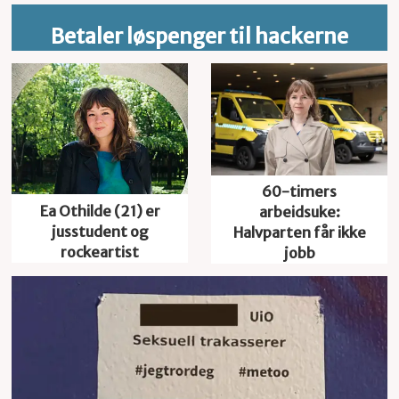
Betaler løspenger til hackerne
60-timers
Ea Othilde (21) er
arbeidsuke:
jusstudent og
Halvparten får ikke
rockeartist
jobb